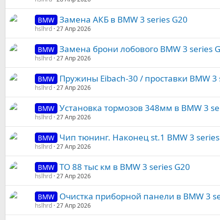
Замена АКБ в BMW 3 series G20
BMW
hslhrd
27 Апр 2026
Замена брони лобового BMW 3 series 
BMW
hslhrd
27 Апр 2026
Пружины Eibach-30 / проставки BMW 3 
BMW
hslhrd
27 Апр 2026
Установка тормозов 348мм в BMW 3 ser
BMW
hslhrd
27 Апр 2026
Чип тюнинг. Наконец st.1 BMW 3 series
BMW
hslhrd
27 Апр 2026
ТО 88 тыс км в BMW 3 series G20
BMW
hslhrd
27 Апр 2026
Очистка приборной панели в BMW 3 se
BMW
hslhrd
27 Апр 2026