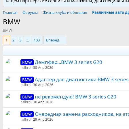
Ищем партнерские сервисы и магазины, для специальных
Главная
Форумы
Жизнь клуба и общение
Различные авто д
BMW
BMW
1
2
3
...
103
Вперёд
Демпфер…BMW 3 series G20
BMW
hslhrd
30 Апр 2026
Адаптер для диагностики BMW 3 series
BMW
hslhrd
30 Апр 2026
не рекомендую! BMW 3 series G20
BMW
hslhrd
30 Апр 2026
Очередная замена расходников, на это
BMW
hslhrd
29 Апр 2026