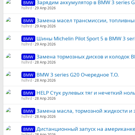
Зарядим аккумулятор в BMW 3 series 
BMW
hslhrd
29 Апр 2026
Замена масел трансмиссии, топливный
BMW
hslhrd
29 Апр 2026
Шины Michelin Pilot Sport 5 в BMW 3 ser
BMW
hslhrd
29 Апр 2026
Замена тормозных дисков и колодок B
BMW
hslhrd
28 Апр 2026
BMW 3 series G20 Очередное Т.О.
BMW
hslhrd
28 Апр 2026
HELP Стук рулевых тяг и нечеткий ноль
BMW
hslhrd
28 Апр 2026
Замена масла, тормозной жидкости и з
BMW
hslhrd
28 Апр 2026
Дистанционный запуск на американке 
BMW
hslhrd
28 Апр 2026